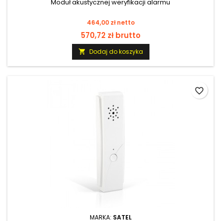
Moduł akustycznej weryfikacji alarmu
Cena
464,00 zł netto
570,72 zł brutto
Dodaj do koszyka

favorite_border
MARKA:
SATEL