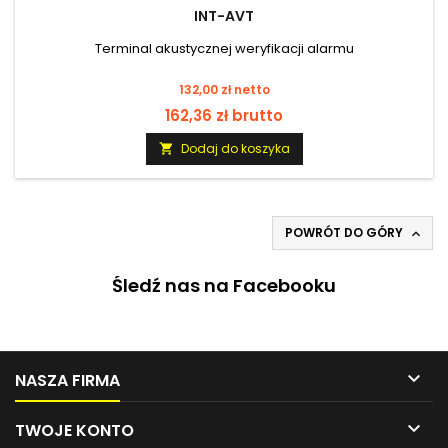
INT-AVT
Terminal akustycznej weryfikacji alarmu
Cena
132,00 zł netto
162,36 zł brutto
Dodaj do koszyka

POWRÓT DO GÓRY

Śledź nas na Facebooku

NASZA FIRMA

TWOJE KONTO